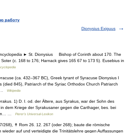
ю работу
Dionysius Exiguus
yclopedia ► St. Dionysius Bishop of Corinth about 170. The
pe Soter (c. 168 to 176; Harnack gives 165 67 to 173 5). Eusebius in
ncyclopedia
yracuse (ca. 432–367 BC), Greek tyrant of Syracuse Dionysius I
s (died 845), Patriarch of the Syriac Orthodox Church Patriarch
,… …
Wikipedia
rakus. 1) D. I. od. der Ältere, aus Syrakus, war der Sohn des
t in dem Kriege der Syrakusaner gegen die Carthager, bes. bei
n zum… …
Pierer's Universal-Lexikon
/268), ✝ Rom 26. 12. 267 (oder 268); baute die römische
wieder auf und verteidigte die Trinitätslehre gegen Auffassungen