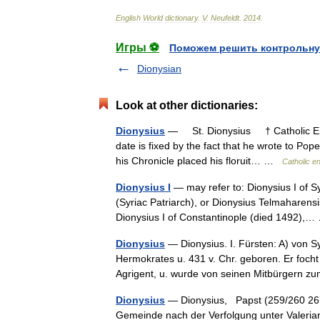
English
World
dictionary
.
V
.
Neufeldt
.
2014
.
Игры ⚽
Поможем решить контрольну
Dionysian
Look at other dictionaries:
Dionysius
— St. Dionysius † Catholic Enc
date is fixed by the fact that he wrote to Po
his Chronicle placed his floruit… …
Catholic e
Dionysius I
— may refer to: Dionysius I of S
(Syriac Patriarch), or Dionysius Telmaharensi
Dionysius I of Constantinople (died 1492)
Dionysius
— Dionysius. I. Fürsten: A) von Sy
Hermokrates u. 431 v. Chr. geboren. Er foch
Agrigent, u. wurde von seinen Mitbürger
Dionysius
— Dionysius, Papst (259/260 267
Gemeinde nach der Verfolgung unter Valerian 