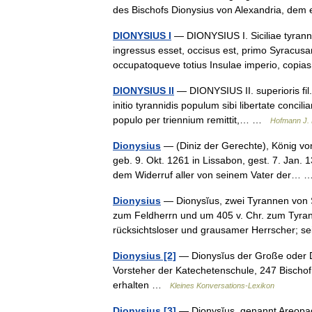
des Bischofs Dionysius von Alexandria, d
DIONYSIUS I
— DIONYSIUS I. Siciliae tyrannu
ingressus esset, occisus est, primo Syracusa
occupatoqueve totius Insulae imperio, copi
DIONYSIUS II
— DIONYSIUS II. superioris fil. 
initio tyrannidis populum sibi libertate concili
populo per triennium remittit,… …
Hofmann J. 
Dionysius
— (Diniz der Gerechte), König von
geb. 9. Okt. 1261 in Lissabon, gest. 7. Jan. 
dem Widerruf aller von seinem Vater der…
Dionysius
— Dionysĭus, zwei Tyrannen von S
zum Feldherrn und um 405 v. Chr. zum Tyrann
rücksichtsloser und grausamer Herrscher; 
Dionysius [2]
— Dionysĭus der Große oder D.
Vorsteher der Katechetenschule, 247 Bischof
erhalten …
Kleines Konversations-Lexikon
Dionysius [3]
— Dionysĭus, genannt Areopagī