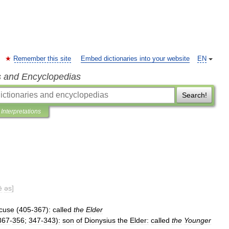
Remember this site
Embed dictionaries into your website
EN
s and Encyclopedias
Search!
Interpretations
ē
əs
]
cuse
(
405
-
367
)
:
called
the
Elder
367
-
356
;
347
-
343
)
:
son
of
Dionysius
the
Elder:
called
the
Younger