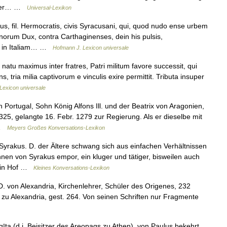
em er… …
Universal-Lexikon
s, fil. Hermocratis, civis Syracusani, qui, quod nudo ense urbem
norum Dux, contra Carthaginenses, dein his pulsis,
as in Italiam… …
Hofmann J. Lexicon universale
natu maximus inter fratres, Patri militum favore successit, qui
ans, tria milia captivorum e vinculis exire permittit. Tributa insuper
Lexicon universale
 Portugal, Sohn König Alfons Ill. und der Beatrix von Aragonien,
1325, gelangte 16. Febr. 1279 zur Regierung. Als er dieselbe mit
 …
Meyers Großes Konversations-Lexikon
yrakus. D. der Ältere schwang sich aus einfachen Verhältnissen
en von Syrakus empor, ein kluger und tätiger, bisweilen auch
sein Hof …
Kleines Konversations-Lexikon
 von Alexandria, Kirchenlehrer, Schüler des Origenes, 232
 zu Alexandria, gest. 264. Von seinen Schriften nur Fragmente
ta (d.i. Beisitzer des Areopags zu Athen), von Paulus bekehrt