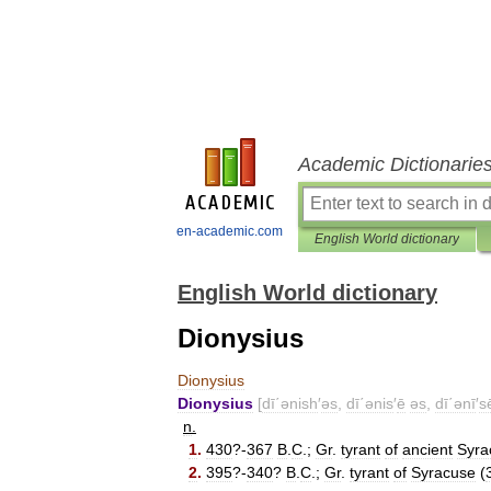
Academic Dictionarie
en-academic.com
English World dictionary
English World dictionary
Dionysius
Dionysius
Dionysius
[
dī΄ənish
′
əs
,
dī΄ənis
′
ē
əs
,
dī΄ənī
′
s
n
.
1
.
430
?-
367
B
.
C
.;
Gr
.
tyrant
of
ancient
Syra
2
.
395
?-
340
?
B
.
C
.;
Gr
.
tyrant
of
Syracuse
(