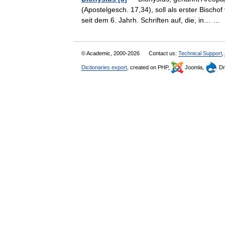
(Apostelgesch. 17,34), soll als erster Bischo
seit dem 6. Jahrh. Schriften auf, die, in… 
© Academic, 2000-2026
Contact us:
Technical Support
,
Dictionaries export
, created on PHP,
Joomla,
Dr