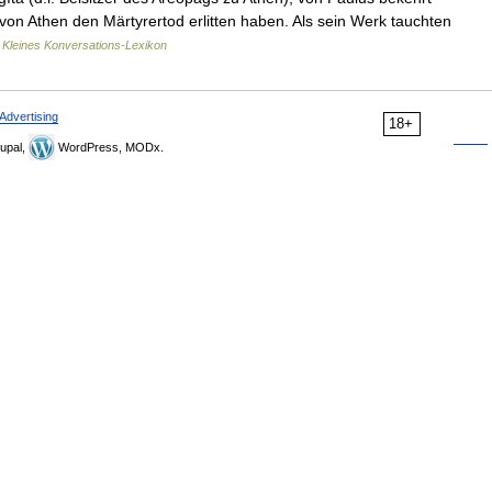
f von Athen den Märtyrertod erlitten haben. Als sein Werk tauchten
…
Kleines Konversations-Lexikon
Advertising
18+
upal,
WordPress, MODx.